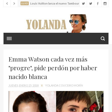
Cícladas
Emma Watson cada vez más
"progre", pide perdón por haber
nacido blanca
JUEVES, ENERO 25, 2018
X
YOLANDA COUCEIRO MORÍN