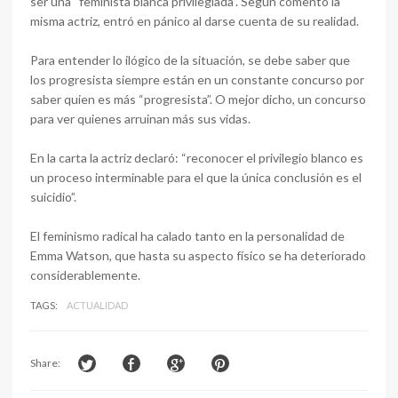
ser una “feminista blanca privilegiada”. Según comentó la
misma actriz, entró en pánico al darse cuenta de su realidad.
Para entender lo ilógico de la situación, se debe saber que
los progresista siempre están en un constante concurso por
saber quien es más “progresista”. O mejor dicho, un concurso
para ver quienes arruinan más sus vidas.
En la carta la actriz declaró: “reconocer el privilegio blanco es
un proceso interminable para el que la única conclusión es el
suicidio”.
El feminismo radical ha calado tanto en la personalidad de
Emma Watson, que hasta su aspecto físico se ha deteriorado
considerablemente.
TAGS:
ACTUALIDAD
Share: