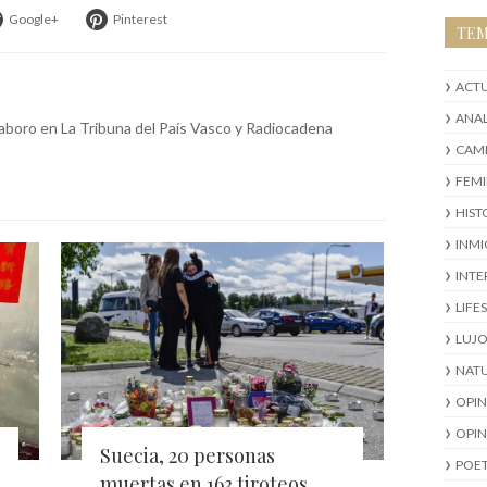
Google+
Pinterest
TE
ACT
ANAL
olaboro en La Tribuna del País Vasco y Radiocadena
CAMB
FEM
HIST
INM
INTE
LIFE
LUJ
NAT
OPI
OPIN
Suecia, 20 personas
POE
muertas en 163 tiroteos