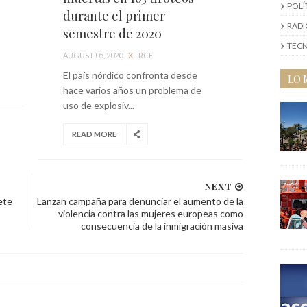
POLÍ
durante el primer
RAD
semestre de 2020
TEC
AUGUST 05, 2020
X
RCE
El país nórdico confronta desde
LO 
hace varios años un problema de
uso de explosiv...
READ MORE
NEXT
ete
Lanzan campaña para denunciar el aumento de la
violencia contra las mujeres europeas como
consecuencia de la inmigración masiva