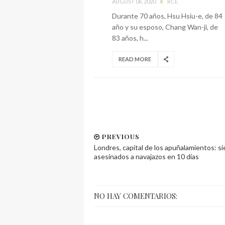
AUGUST 06, 2020
X
RCE
Durante 70 años, Hsu Hsiu-e, de 84
año y su esposo, Chang Wan-ji, de
83 años, h...
READ MORE
PREVIOUS
Londres, capital de los apuñalamientos: si
asesinados a navajazos en 10 días
NO HAY COMENTARIOS: