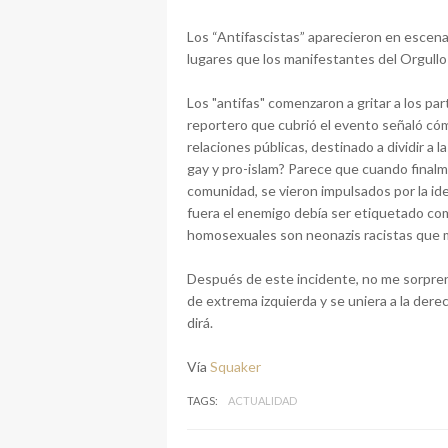
Los “Antifascistas” aparecieron en escena
lugares que los manifestantes del Orgullo
Los "antifas" comenzaron a gritar a los part
reportero que cubrió el evento señaló có
relaciones públicas, destinado a dividir a
gay y pro-islam? Parece que cuando finalm
comunidad, se vieron impulsados ​​por la i
fuera el enemigo debía ser etiquetado como
homosexuales son neonazis racistas que 
Después de este incidente, no me sorpren
de extrema izquierda y se uniera a la derec
dirá.
Vía
Squaker
TAGS:
ACTUALIDAD