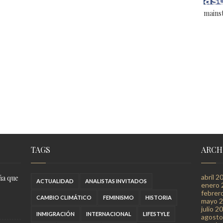
mains
TAGS
ARCH
abril 2
ña que
ACTUALIDAD
ANALISTAS INVITADOS
enero 
febrer
CAMBIO CLIMÁTICO
FEMINISMO
HISTORIA
mayo 
julio 2
INMIGRACIÓN
INTERNACIONAL
LIFESTYLE
agosto