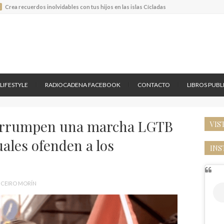
E
Crea recuerdos inolvidables con tus hijos en las islas Cícladas
rjeta de crédito JP Morgan Palladium
uis Vuitton lanza el nuevo Tambour Horizon Light Up
E
Crea recuerdos inolvidables con tus hijos en las islas Cícladas
LIFESTYLE
RADIOCADENA FACEBOOK
CONTACTO
LIBROS PUB
nterrumpen una marcha LGTB
VIS
ales ofenden a los
INS
CEIRO MORÍN