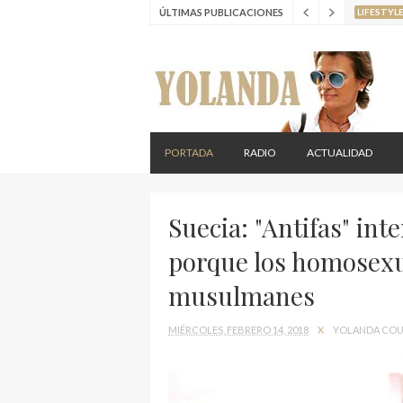
ÚLTIMAS PUBLICACIONES
LIFESTYL
LUJO
Ta
LUJO
Lo
LIFESTYL
PORTADA
RADIO
ACTUALIDAD
Suecia: "Antifas" i
porque los homosexu
musulmanes
MIÉRCOLES, FEBRERO 14, 2018
X
YOLANDA COU