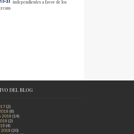
independientes a favor de los
tream
IVO DEL BLOG
017
(2)
2018
(8)
o 2018
(14)
2018
(2)
018
(4)
 2018
(20)