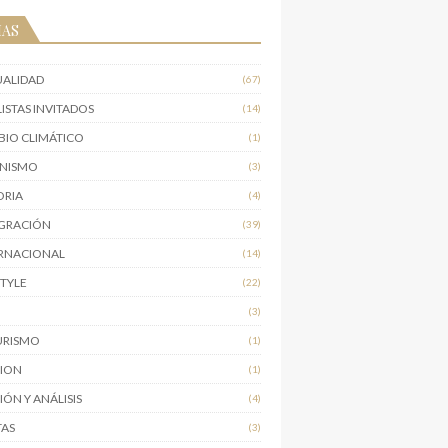
MAS
UALIDAD
(67)
ISTAS INVITADOS
(14)
IO CLIMÁTICO
(1)
INISMO
(3)
ORIA
(4)
IGRACIÓN
(39)
RNACIONAL
(14)
STYLE
(22)
O
(3)
URISMO
(1)
NION
(1)
IÓN Y ANÁLISIS
(4)
TAS
(3)