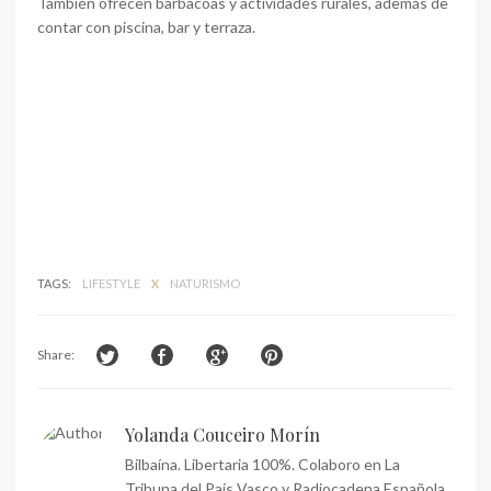
También ofrecen barbacoas y actividades rurales, además de
contar con piscina, bar y terraza.
TAGS:
LIFESTYLE
X
NATURISMO
Share:
Yolanda Couceiro Morín
Bilbaína. Libertaria 100%. Colaboro en La
Tribuna del País Vasco y Radiocadena Española