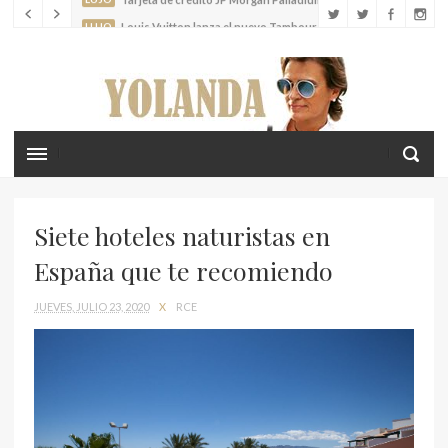
LUJO
Louis Vuitton lanza el nuevo Tambour Horizon Light Up
LIFESTYLE
Crea recuerdos inolvidables con tus hijos en las islas
Cícladas
Siete hoteles naturistas en
España que te recomiendo
JUEVES, JULIO 23, 2020
X
RCE