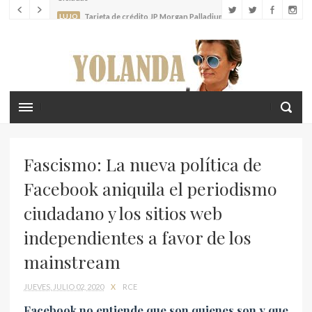
LUJO
Louis Vuitton lanza el nuevo Tambour Horizon Light Up
LIFESTYLE
Crea recuerdos inolvidables con tus hijos en las islas
Cícladas
Fascismo: La nueva política de
Facebook aniquila el periodismo
ciudadano y los sitios web
independientes a favor de los
mainstream
JUEVES, JULIO 02, 2020
X
RCE
Facebook no entiende que son quienes son y que