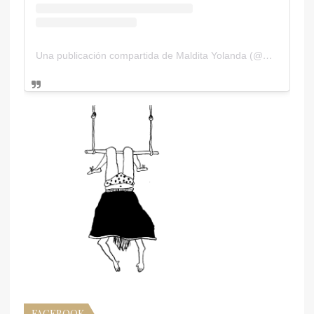
Una publicación compartida de Maldita Yolanda (@malditayolanda)
FACEBOOK