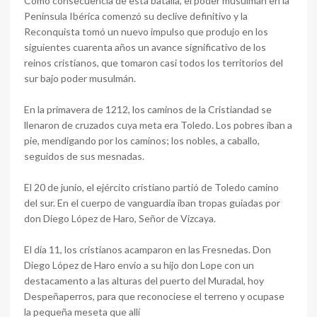
Como consecuencia de esta batalla, el poder musulmán en la
Península Ibérica comenzó su declive definitivo y la
Reconquista tomó un nuevo impulso que produjo en los
siguientes cuarenta años un avance significativo de los
reinos cristianos, que tomaron casi todos los territorios del
sur bajo poder musulmán.
En la primavera de 1212, los caminos de la Cristiandad se
llenaron de cruzados cuya meta era Toledo. Los pobres iban a
pie, mendigando por los caminos; los nobles, a caballo,
seguidos de sus mesnadas.
El 20 de junio, el ejército cristiano partió de Toledo camino
del sur. En el cuerpo de vanguardia iban tropas guiadas por
don Diego López de Haro, Señor de Vizcaya.
El día 11, los cristianos acamparon en las Fresnedas. Don
Diego López de Haro envío a su hijo don Lope con un
destacamento a las alturas del puerto del Muradal, hoy
Despeñaperros, para que reconociese el terreno y ocupase
la pequeña meseta que allí