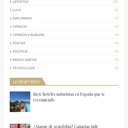
LIFESTYLE
(22)
LUJO
(3)
NATURISMO
(1)
OPINION
(1)
OPINIÓN Y ANÁLISIS
(4)
POETAS
(3)
POLÍTICA
(6)
RADIOCADENA
(3)
TECNOLOGIA
(3)
LO MÁS VISTO
Siete hoteles naturistas en España que te
recomiendo
¿Ataque de xenofobia? Canarias pide