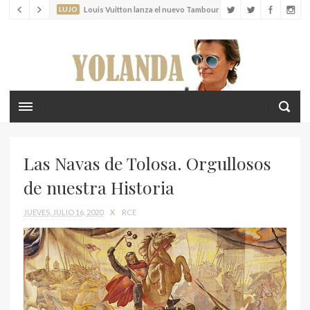
LUJO
Louis Vuitton lanza el nuevo Tambour Horizon Light Up
LIFESTYLE
Crea recuerdos inolvidables con tus hijos en las islas
Cícladas
Las Navas de Tolosa. Orgullosos
de nuestra Historia
JUEVES, JULIO 16, 2020
X
RCE