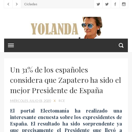
LUJO
Tarjeta de crédito JP Morgan Palladium
LUJO
Louis Vuitton lanza el nuevo Tambour Horizon Light Up
LIFESTYLE
Crea recuerdos inolvidables con tus hijos en las islas
Cícladas
Un 31% de los españoles
considera que Zapatero ha sido el
mejor Presidente de España
MIÉRCOLES, JULIO 01, 2020
X
RCE
El portal Electomanía ha realizado una
interesante encuesta sobre los expresidentes de
España. El resultado ha sido sorprendente ya
que precisamente el Presidente que llevó a