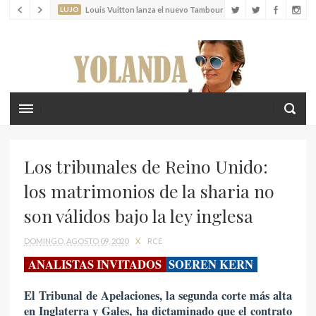
LUJO
Louis Vuitton lanza el nuevo Tambour Horizon Light Up
LIFESTYLE
Crea recuerdos inolvidables con tus hijos en las islas
Cícladas
Los tribunales de Reino Unido:
los matrimonios de la sharia no
son válidos bajo la ley inglesa
DOMINGO, AGOSTO 09, 2020
X
RCE
ANALISTAS INVITADOS
SOEREN KERN
El Tribunal de Apelaciones, la segunda corte más alta
en Inglaterra y Gales, ha dictaminado que el contrato