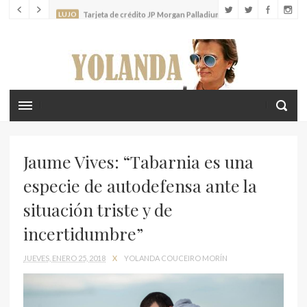
LUJO
Louis Vuitton lanza el nuevo Tambour Horizon Light Up
LIFESTYLE
Crea recuerdos inolvidables con tus hijos en las islas
Cícladas
Jaume Vives: “Tabarnia es una
especie de autodefensa ante la
situación triste y de
incertidumbre”
JUEVES, ENERO 25, 2018
X
YOLANDA COUCEIRO MORÍN