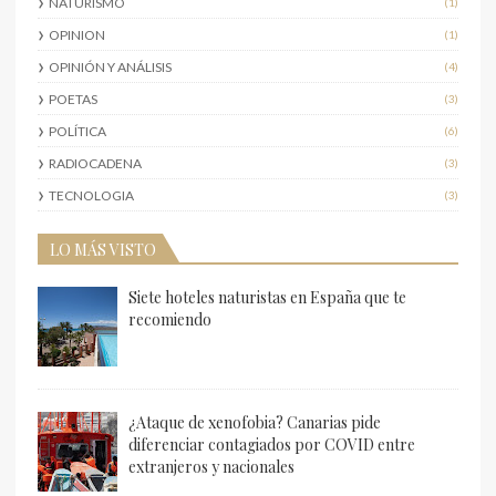
NATURISMO
(1)
OPINION
(1)
OPINIÓN Y ANÁLISIS
(4)
POETAS
(3)
POLÍTICA
(6)
RADIOCADENA
(3)
TECNOLOGIA
(3)
LO MÁS VISTO
Siete hoteles naturistas en España que te
recomiendo
¿Ataque de xenofobia? Canarias pide
diferenciar contagiados por COVID entre
extranjeros y nacionales