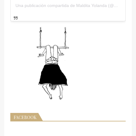
Una publicación compartida de Maldita Yolanda (@malditayolanda)
FACEBOOK