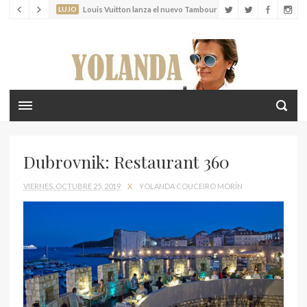
LUJO
Louis Vuitton lanza el nuevo Tambour Horizon Light Up
LIFESTYLE
Crea recuerdos inolvidables con tus hijos en las islas
Cícladas
Dubrovnik: Restaurant 360
VIERNES, OCTUBRE 25, 2019
X
YOLANDA COUCEIRO MORÍN