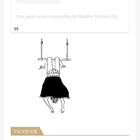
Una publicación compartida de Maldita Yolanda (@malditayolanda)
FACEBOOK