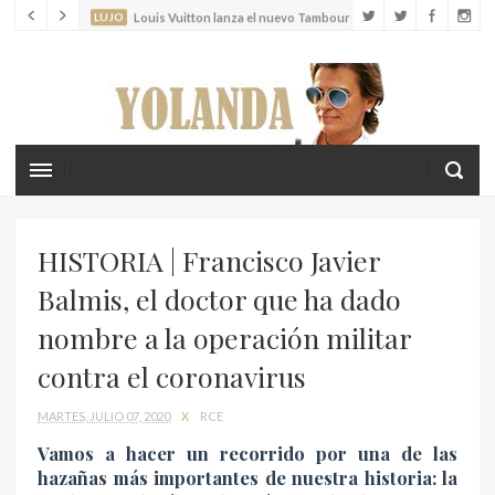
LUJO
Louis Vuitton lanza el nuevo Tambour Horizon Light Up
LIFESTYLE
Crea recuerdos inolvidables con tus hijos en las islas
Cícladas
HISTORIA | Francisco Javier
Balmis, el doctor que ha dado
nombre a la operación militar
contra el coronavirus
MARTES, JULIO 07, 2020
X
RCE
Vamos a hacer un recorrido por una de las
hazañas más importantes de nuestra historia: la