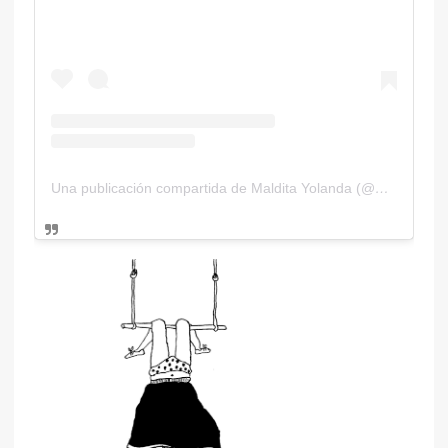
Una publicación compartida de Maldita Yolanda (@malditayolanda)