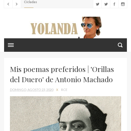
LUJO
Louis Vuitton lanza el nuevo Tambour Horizon Light Up
LIFESTYLE
Crea recuerdos inolvidables con tus hijos en las islas
Cícladas
Mis poemas preferidos | 'Orillas
del Duero' de Antonio Machado
DOMINGO, AGOSTO 23, 2020
X
RCE