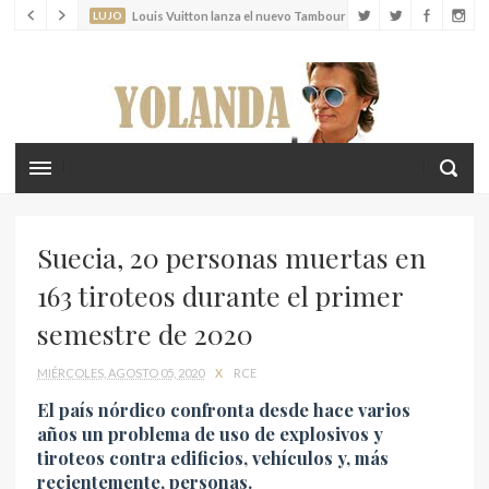
LUJO
Louis Vuitton lanza el nuevo Tambour Horizon Light Up
LIFESTYLE
Crea recuerdos inolvidables con tus hijos en las islas
Cícladas
Suecia, 20 personas muertas en
163 tiroteos durante el primer
semestre de 2020
MIÉRCOLES, AGOSTO 05, 2020
X
RCE
El país nórdico confronta desde hace varios
años un problema de uso de explosivos y
tiroteos contra edificios, vehículos y, más
recientemente, personas.