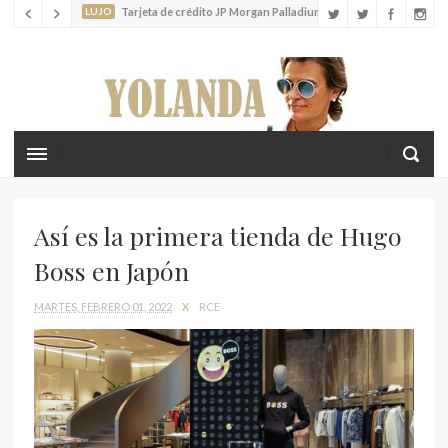
LUJO
Louis Vuitton lanza el nuevo Tambour Horizon Light Up
LIFESTYLE
Crea recuerdos inolvidables con tus hijos en las islas
Cícladas
Así es la primera tienda de Hugo
Boss en Japón
MARTES, FEBRERO 01, 2022
X
RCE