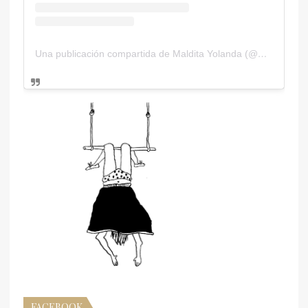
Una publicación compartida de Maldita Yolanda (@malditayolanda)
FACEBOOK