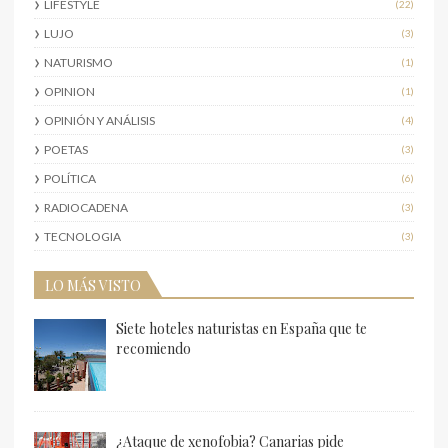
LIFESTYLE
(22)
LUJO
(3)
NATURISMO
(1)
OPINION
(1)
OPINIÓN Y ANÁLISIS
(4)
POETAS
(3)
POLÍTICA
(6)
RADIOCADENA
(3)
TECNOLOGIA
(3)
LO MÁS VISTO
Siete hoteles naturistas en España que te
recomiendo
¿Ataque de xenofobia? Canarias pide