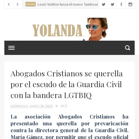
LUJO
Louis Vuitton lanza el nuevo Tambour Horizon Light Up
LIFESTYLE
Crea recuerdos inolvidables con tus hijos en las islas
Cícladas
Abogados Cristianos se querella
por el escudo de la Guardia Civil
con la bandera LGTBIQ
DOMINGO, JUNIO 28, 2020
X
RCE
La asociación Abogados Cristianos ha
presentado una querella por prevaricación
contra la directora general de la Guardia Civil,
María Gámez, por permitir que el escudo oficial