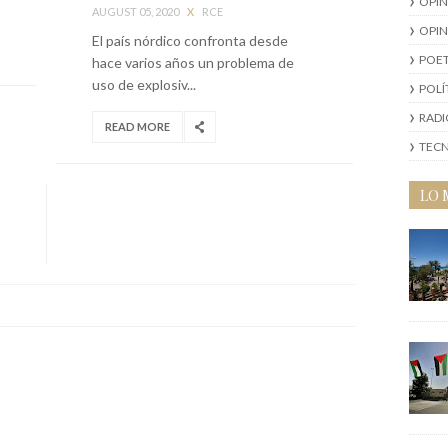
OPI
AUGUST 05, 2020
X
RCE
OPIN
El país nórdico confronta desde
POE
hace varios años un problema de
uso de explosiv...
POLÍ
RAD
READ MORE
TEC
LO 