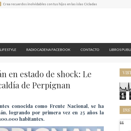
E
Crea recuerdos inolvidables con tus hijos en las islas Cícladas
rjeta de crédito JP Morgan Palladium
uis Vuitton lanza el nuevo Tambour Horizon Light Up
E
Crea recuerdos inolvidables con tus hijos en las islas Cícladas
LIFESTYLE
RADIOCADENA FACEBOOK
CONTACTO
LIBROS PUB
án en estado de shock: Le
VIS
lcaldía de Perpignan
1
ntes conocida como Frente Nacional, se ha
INS
ñán, logrando por primera vez en 25 años la
 100.000 habitantes.