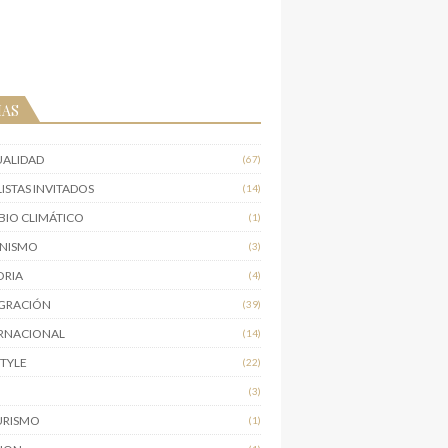
MAS
UALIDAD
(67)
ISTAS INVITADOS
(14)
IO CLIMÁTICO
(1)
INISMO
(3)
ORIA
(4)
IGRACIÓN
(39)
RNACIONAL
(14)
STYLE
(22)
O
(3)
URISMO
(1)