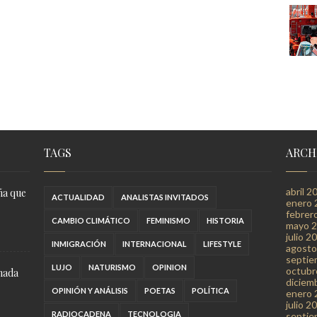
TAGS
ARCH
abril 2
ña que
ACTUALIDAD
ANALISTAS INVITADOS
enero 
febrer
CAMBIO CLIMÁTICO
FEMINISMO
HISTORIA
mayo 
julio 2
INMIGRACIÓN
INTERNACIONAL
LIFESTYLE
agosto
septie
LUJO
NATURISMO
OPINION
octubr
 nada
diciem
OPINIÓN Y ANÁLISIS
POETAS
POLÍTICA
enero 
julio 2
RADIOCADENA
TECNOLOGIA
septie