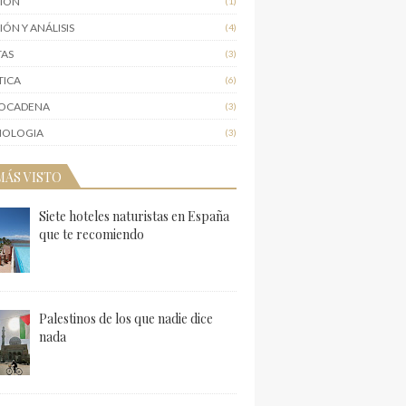
NION
(1)
IÓN Y ANÁLISIS
(4)
TAS
(3)
TICA
(6)
IOCADENA
(3)
NOLOGIA
(3)
MÁS VISTO
Siete hoteles naturistas en España
que te recomiendo
Palestinos de los que nadie dice
nada