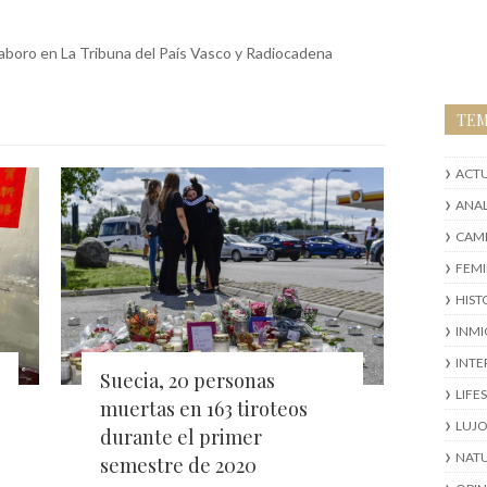
olaboro en La Tribuna del País Vasco y Radiocadena
TE
ACT
ANAL
CAMB
FEM
HIST
INM
INTE
Suecia, 20 personas
LIFE
muertas en 163 tiroteos
LUJ
durante el primer
NAT
semestre de 2020