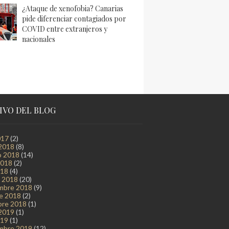
¿Ataque de xenofobia? Canarias
pide diferenciar contagiados por
COVID entre extranjeros y
nacionales
IVO DEL BLOG
017
(2)
2018
(8)
o 2018
(14)
2018
(2)
018
(4)
 2018
(20)
mbre 2018
(9)
e 2018
(2)
bre 2018
(1)
2019
(1)
019
(1)
mbre 2019
(12)