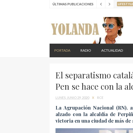
ÚLTIMAS PUBLICACIONES
LIFESTYL
LUJO
Ta
LUJO
Lo
LIFESTYL
PORTADA
RADIO
ACTUALIDAD
El separatismo catal
Pen se hace con la a
LUNES, JUNIO 29, 2020
X
RCE
La Agrupación Nacional (RN), a
alzado con la alcaldía de Perpi
victoria en una ciudad de más de