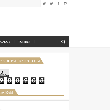
LICADOS
TUMBLR
TAS DE PÁGINA EN TOTAL
9
8
0
9
0
8
TAGRAM