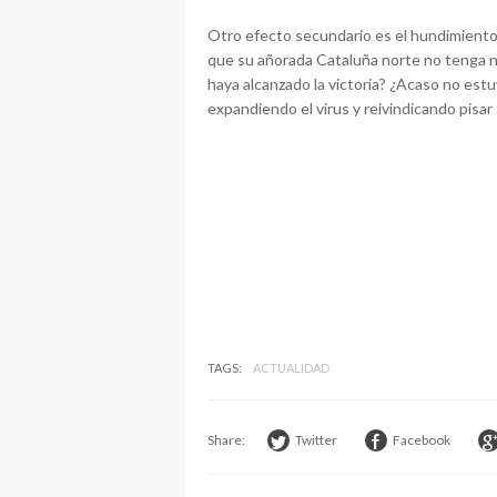
Otro efecto secundario es el hundimiento 
que su añorada Cataluña norte no tenga n
haya alcanzado la victoria? ¿Acaso no es
expandiendo el virus y reivindicando pisar 
TAGS:
ACTUALIDAD
Share:
Twitter
Facebook